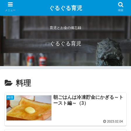
ぐるぐる育児
メニュー
検索
育児とお金の備忘録
ぐるぐる育児
料理
朝ごはんは冷凍貯金にかぎる～ト
料理
ースト編～（3）
2023.02.04